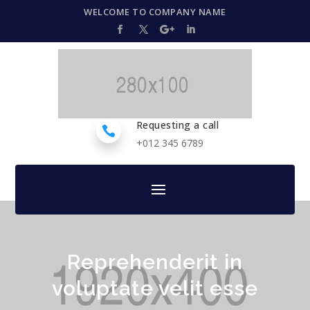
WELCOME TO COMPANY NAME
Requesting a call

+012 345 6789
Reprehenderit in
voluptate velit esse